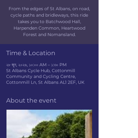
From the edges of St Albans, on road,
cycle paths and bridleways, this ride
takes you to Batchwood Hall,
Harpenden Common, Heartwood
Forest and Nomansland.
Time & Location
২৮ জুন, ২০২৬, ১০:০০ AM – ১:৩০ PM
St Albans Cycle Hub, Cottonmill
Community and Cycling Centre,
Cottonmill Ln, St Albans AL1 2EF, UK
About the event