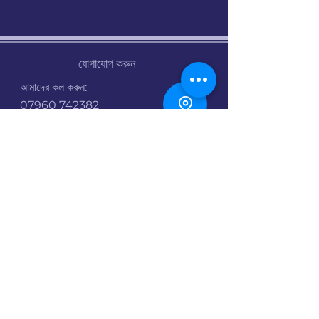
যোগাযোগ করুন
আমাদের কল করুন:
07960 742382
ইমেইল:
info@stalbanscyclehub.org.uk
খোলার সময় :
সোমঃ সকাল ৯টা থেকে সন্ধ্যা ৬টা
মঙ্গলবার : বন্ধ
বুধ: বন্ধ
বৃহস্পতিঃ সকাল ৯টা থেকে সন্ধ্যা ৬টা
শুক্র: সকাল 9 টা - 6 টা
শনি-রবি: সকাল ৯টা থেকে বিকেল ৩টা