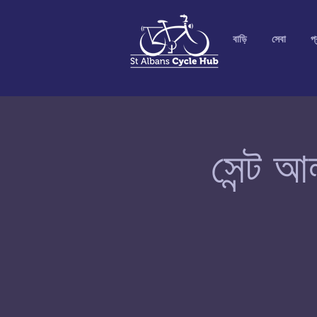
বাড়ি
সেবা
প্
সেন্ট আ