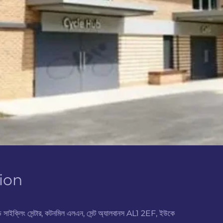
ion
্ড সাইক্লিং সেন্টার, কটনমিল এলএন, সেন্ট অ্যালবানস AL1 2EF, ইউকে