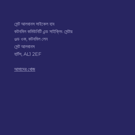
সেন্ট আলবানস সাইকেল হাব
কটনমিল কমিউনিটি এন্ড সাইক্লিং সেন্টার
ওল্ড ওক, কটনমিল লেন
সেন্ট আলবানস
হার্টস, AL1 2EF
আমাদের খোজ